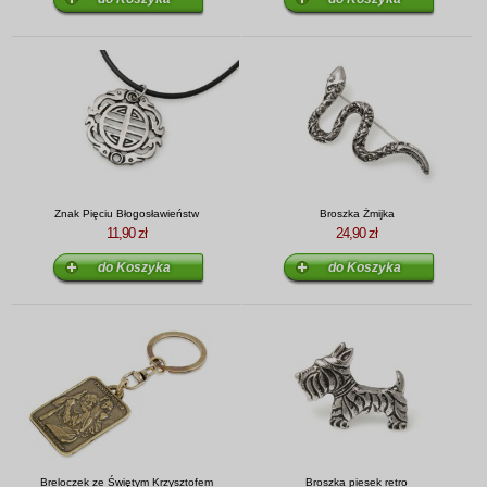
Znak Pięciu Błogosławieństw
Broszka Żmijka
11,90 zł
24,90 zł
Breloczek ze Świętym Krzysztofem
Broszka piesek retro