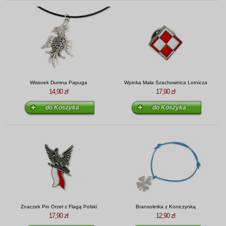
Wisiorek Dumna Papuga
Wpinka Mała Szachownica Lotnicza
14,90 zł
17,90 zł
Znaczek Pin Orzeł z Flagą Polski
Bransoletka z Koniczynką
17,90 zł
12,90 zł