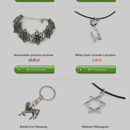
Bransoletka gotycka ażurowa
Wisior topór rycerski z krzyżem
19,90 zł
3,49 zł
Brelok Koń Mustang
Wisiorek Heksagram