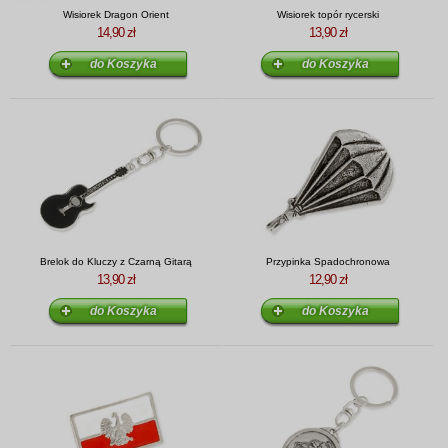
Wisiorek Dragon Orient
Wisiorek topór rycerski
14,90 zł
13,90 zł
Brelok do Kluczy z Czarną Gitarą
Przypinka Spadochronowa
13,90 zł
12,90 zł