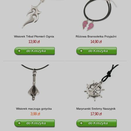
Wisiorek Tribal Płomień Ognia
Różowa Bransoletka Przyjaźni
13,90 zł
14,90 zł
Wisiorek maczuga gotycka
Marynarski Srebrny Naszyjnik
3,99 zł
17,90 zł