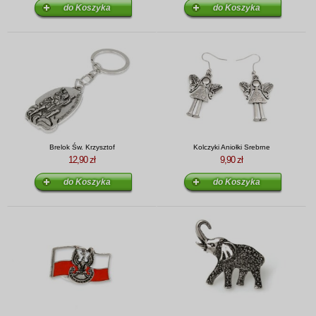
Brelok Św. Krzysztof
Kolczyki Aniołki Srebrne
12,90 zł
9,90 zł