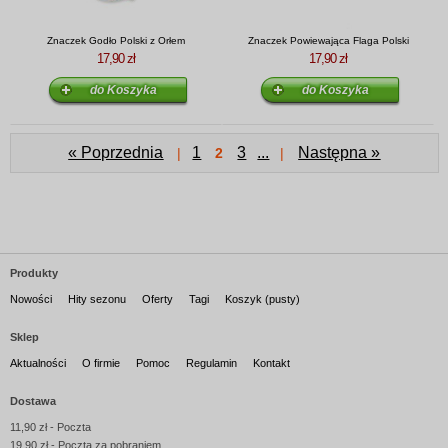
Znaczek Godło Polski z Orłem
Znaczek Powiewająca Flaga Polski
17,90 zł
17,90 zł
« Poprzednia
1
3
...
Następna »
|
2
|
Produkty
Nowości
Hity sezonu
Oferty
Tagi
Koszyk (pusty)
Sklep
Aktualności
O firmie
Pomoc
Regulamin
Kontakt
Dostawa
11,90 zł - Poczta
19,90 zł - Poczta za pobraniem