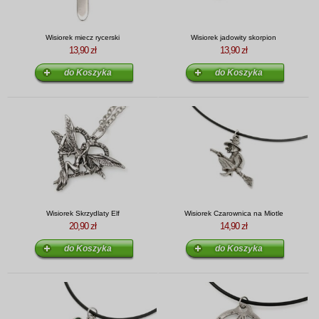
Wisiorek miecz rycerski
Wisiorek jadowity skorpion
13,90 zł
13,90 zł
Wisiorek Skrzydlaty Elf
Wisiorek Czarownica na Miotle
20,90 zł
14,90 zł