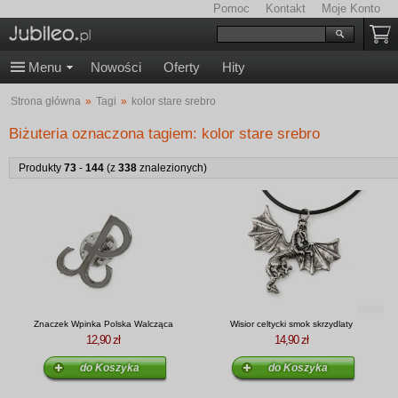
Pomoc
Kontakt
Moje Konto
Menu
Nowości
Oferty
Hity
Strona główna
»
Tagi
»
kolor stare srebro
Biżuteria oznaczona tagiem: kolor stare srebro
Produkty
73
-
144
(z
338
znalezionych)
Znaczek Wpinka Polska Walcząca
Wisior celtycki smok skrzydlaty
12,90 zł
14,90 zł