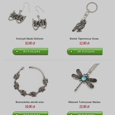
Kolczyki Maski Dell'arte
Brelok Tajemnicza Sowa
10,90 zł
12,90 zł
Bransoletka słoniki retro
Wisiorek Turkusowa Ważka
19,90 zł
22,90 zł