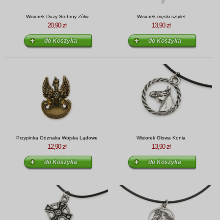
Wisiorek Duży Srebrny Żółw
Wisiorek męski sztylet
20,90 zł
13,90 zł
Przypinka Odznaka Wojska Lądowe
Wisiorek Głowa Konia
12,90 zł
13,90 zł