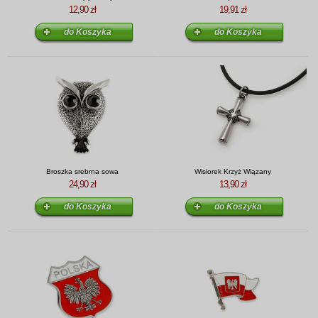
12,90 zł
19,91 zł
Broszka srebrna sowa
Wisiorek Krzyż Wiązany
24,90 zł
13,90 zł