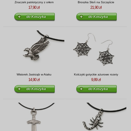
Znaczek patriotyczny z orłem
Broszka Słoń na Szczęście
17,90 zł
21,90 zł
Wisiorek Jastrząb w Ataku
Kolczyki gotyckie ażurowe rozety
14,90 zł
9,89 zł