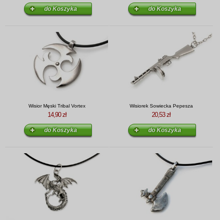
Wisior Męski Tribal Vortex
Wisiorek Sowiecka Pepesza
14,90 zł
20,53 zł