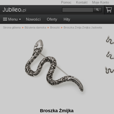
Pomoc
Kontakt
Moje Konto
Menu
Nowości
Oferty
Hity
Strona główna
»
Biżuteria damska
»
Broszki
»
Broszka Żmija Żmijka Jadowita
Broszka Żmijka