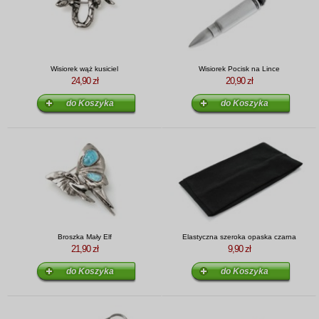
Wisiorek wąż kusiciel
Wisiorek Pocisk na Lince
24,90 zł
20,90 zł
Broszka Mały Elf
Elastyczna szeroka opaska czarna
21,90 zł
9,90 zł