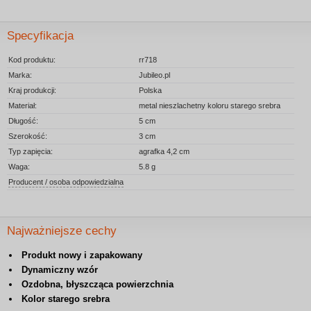
Specyfikacja
Kod produktu:
rr718
Marka:
Jubileo.pl
Kraj produkcji:
Polska
Materiał:
metal nieszlachetny koloru starego srebra
Długość:
5 cm
Szerokość:
3 cm
Typ zapięcia:
agrafka 4,2 cm
Waga:
5.8 g
Producent / osoba odpowiedzialna
Najważniejsze cechy
Produkt nowy i zapakowany
Dynamiczny wzór
Ozdobna, błyszcząca powierzchnia
Kolor starego srebra