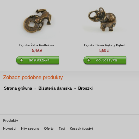
Figurka Żaba Portfelowa
Figurka Słonik Pękaty Bąbel
5,49 zł
5,90 zł
Zobacz podobne produkty
Strona główna
»
Biżuteria damska
»
Broszki
Produkty
Nowości
Hity sezonu
Oferty
Tagi
Koszyk (pusty)