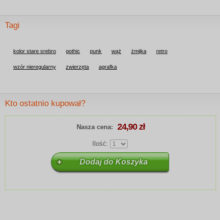
Tagi
kolor stare srebro
gothic
punk
wąż
żmijka
retro
wzór nieregularny
zwierzęta
agrafka
Kto ostatnio kupował?
24,90 zł
Nasza cena:
Ilość: