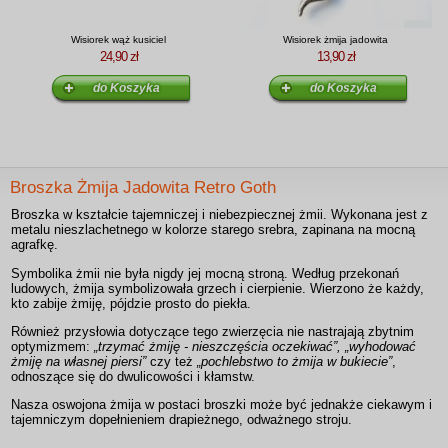
Wisiorek wąż kusiciel
Wisiorek żmija jadowita
24,90 zł
13,90 zł
Broszka Żmija Jadowita Retro Goth
Broszka w kształcie tajemniczej i niebezpiecznej żmii. Wykonana jest z
metalu nieszlachetnego w kolorze starego srebra, zapinana na mocną
agrafkę.
Symbolika żmii nie była nigdy jej mocną stroną. Według przekonań
ludowych, żmija symbolizowała grzech i cierpienie. Wierzono że każdy,
kto zabije żmiję, pójdzie prosto do piekła.
Również przysłowia dotyczące tego zwierzęcia nie nastrajają zbytnim
optymizmem:
„trzymać żmiję - nieszczęścia oczekiwać”, „wyhodować
żmiję na własnej piersi”
czy też
„pochlebstwo to żmija w bukiecie”
,
odnoszące się do dwulicowości i kłamstw.
Nasza oswojona żmija w postaci broszki może być jednakże ciekawym i
tajemniczym dopełnieniem drapieżnego, odważnego stroju.