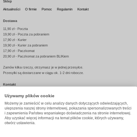
Sklep
Aktualności
O firmie
Pomoc
Regulamin
Kontakt
Dostawa
11,90 zł - Poczta
19,90 zł - Poczta za pobraniem
17,90 zł - Kurier
19,90 zł - Kurier za pobraniem
17,90 zł - Paczkomat
20,90 zł - Paczkomat za pobraniem BLIKiem
Zamów kilka rzeczy, otrzymasz je w jednej przesyłce.
Przesyłki są dostarczane w ciągu ok. 1-2 dni robocze.
Kontakt
Telefon:
603 193 026
(pon.-pt. 8-16)
Używamy plików cookie
E-mail:
sklep@jubileo.pl
Formularz kontaktowy
Możemy je zamieścić w celu analizy danych dotyczących odwiedzających,
ulepszenia naszej strony internetowej, pokazania spersonalizowanych treści
i zapewnienia Państwu wspaniałego doświadczenia na stronie internetowej.
Liczba osób w sklepie: 87 | © 2005-2026 Sklep
Jubileo.pl
Aby uzyskać więcej informacji na temat plików cookie, których używamy,
otwórz ustawienia.
Połączenie jest bezpieczne dzięki szyfrowaniu SSL