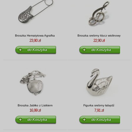
Broszka Hematytowa Agrafka
Broszka srebrny klucz wiolinowy
23,90 zł
22,90 zł
Broszka Jabłko z Listkiem
Figurka srebrny łabędź
16,99 zł
7,91 zł