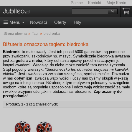
Pomoc
Kontakt
Moje Konto
Menu
Nowości
Oferty
Hity
Strona główna
»
Tagi
»
biedronka
Biżuteria oznaczona tagiem: biedronka
Biedronki
to małe owady. Jest ich ponad 5000 gatunków i są pomocne
przy zwalczaniu szkodników np. mszyc. Symbolicznie biedronka uważana
jest za
gościa z nieba
, który ochrania uprawy przed niszczącymi je
innymi owadami. Wracając do nieba może zanieść tam nasze życzenia.
Stąd pogodny wierszyk:
"Biedroneczko leć do nieba, przynieś mi kawałek
chleba"
. Jest uważana za zwiastun szczęścia, symbol miłości. Rozbudza
w nas
optymizm
, zwalcza wątpliwości i uczy nas byśmy skupili większą
uwagę na intuicji i sercu. Biżuterię z tym motywem polecamy szczególnie
osobom które są pogodnie usposobione i odczuwają wdzięczność za małe
i wielkie przyjemności jakimi obdarza nas otoczenie.
Zapraszamy do
przeglądania!
Produkty
1
-
1
(z
1
znalezionych)