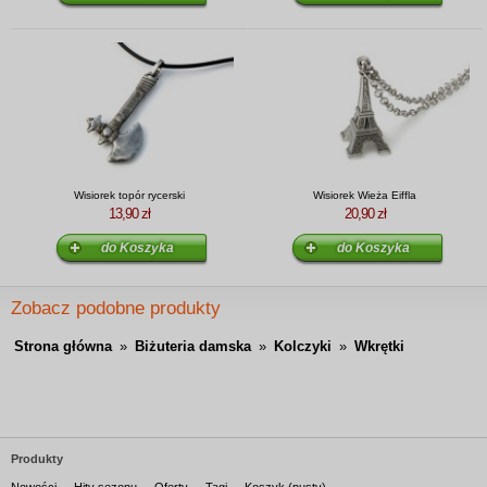
Wisiorek topór rycerski
Wisiorek Wieża Eiffla
13,90 zł
20,90 zł
Zobacz podobne produkty
Strona główna
»
Biżuteria damska
»
Kolczyki
»
Wkrętki
Produkty