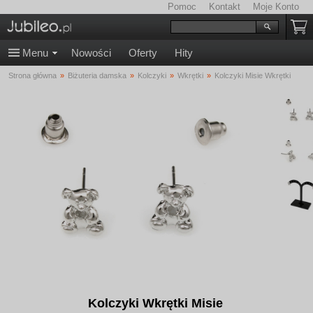
Pomoc
Kontakt
Moje Konto
Menu
Nowości
Oferty
Hity
Strona główna
»
Biżuteria damska
»
Kolczyki
»
Wkrętki
»
Kolczyki Misie Wkrętki
Kolczyki Wkrętki Misie