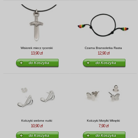
Wisiorek miecz rycerski
Czarna Bransoletka Rasta
13,90 zł
12,90 zł
Kolczyki srebrne nutki
Kolczyki Motylki Wkrętki
10,90 zł
7,90 zł