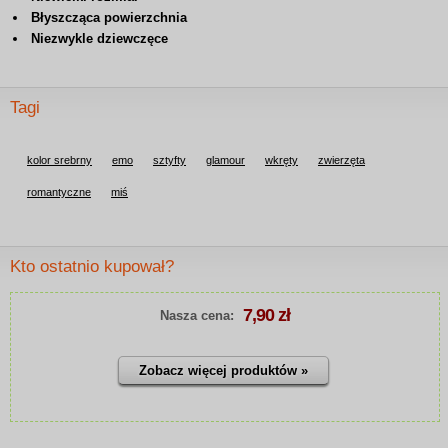
Błyszcząca powierzchnia
Niezwykle dziewczęce
Tagi
kolor srebrny
emo
sztyfty
glamour
wkręty
zwierzęta
romantyczne
miś
Kto ostatnio kupował?
7,90 zł
Nasza cena:
Zobacz więcej produktów »