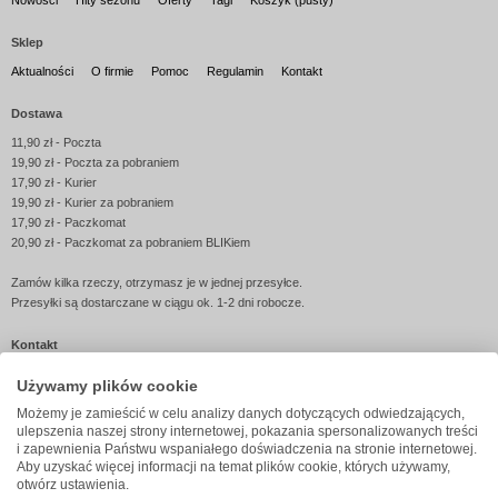
Nowości
Hity sezonu
Oferty
Tagi
Koszyk (pusty)
Sklep
Aktualności
O firmie
Pomoc
Regulamin
Kontakt
Dostawa
11,90 zł - Poczta
19,90 zł - Poczta za pobraniem
17,90 zł - Kurier
19,90 zł - Kurier za pobraniem
17,90 zł - Paczkomat
20,90 zł - Paczkomat za pobraniem BLIKiem
Zamów kilka rzeczy, otrzymasz je w jednej przesyłce.
Przesyłki są dostarczane w ciągu ok. 1-2 dni robocze.
Kontakt
Telefon:
603 193 026
(pon.-pt. 8-16)
Używamy plików cookie
E-mail:
sklep@jubileo.pl
Formularz kontaktowy
Możemy je zamieścić w celu analizy danych dotyczących odwiedzających,
ulepszenia naszej strony internetowej, pokazania spersonalizowanych treści
i zapewnienia Państwu wspaniałego doświadczenia na stronie internetowej.
Liczba osób w sklepie: 38 | © 2005-2026 Sklep
Jubileo.pl
Aby uzyskać więcej informacji na temat plików cookie, których używamy,
otwórz ustawienia.