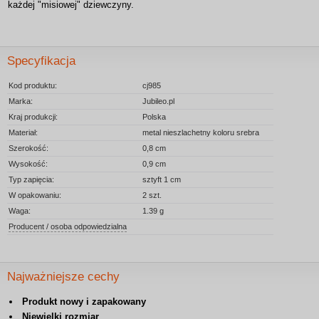
każdej "misiowej" dziewczyny.
Specyfikacja
Kod produktu:
cj985
Marka:
Jubileo.pl
Kraj produkcji:
Polska
Materiał:
metal nieszlachetny koloru srebra
Szerokość:
0,8 cm
Wysokość:
0,9 cm
Typ zapięcia:
sztyft 1 cm
W opakowaniu:
2 szt.
Waga:
1.39 g
Producent / osoba odpowiedzialna
Najważniejsze cechy
Produkt nowy i zapakowany
Niewielki rozmiar