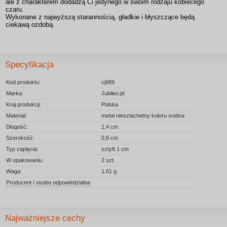
ale z charakterem dodadzą Ci jedynego w swoim rodzaju kobiecego
czaru.
Wykonane z najwyższą starannością, gładkie i błyszczące będą
ciekawą ozdobą.
Specyfikacja
Kod produktu:
cj989
Marka:
Jubileo.pl
Kraj produkcji:
Polska
Materiał:
metal nieszlachetny koloru srebra
Długość:
1,4 cm
Szerokość:
0,8 cm
Typ zapięcia:
sztyft 1 cm
W opakowaniu:
2 szt.
Waga:
1.61 g
Producent / osoba odpowiedzialna
Najważniejsze cechy