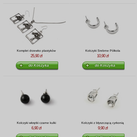
Komplet drzewko plastyków
Kolczyki Srebrne Półkola
25,90 zł
10,90 zł
Kolczyki wkrętki czarne kulki
Kolczyki z błyszczącą cyrkonią
6,90 zł
9,90 zł