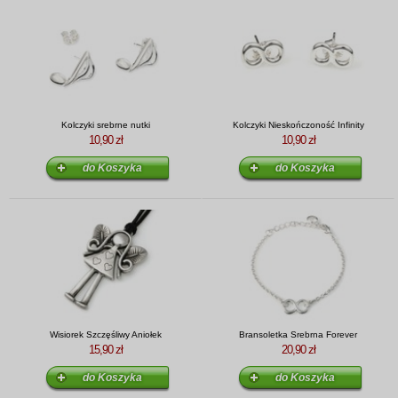
Kolczyki srebrne nutki
Kolczyki Nieskończoność Infinity
10,90 zł
10,90 zł
Wisiorek Szczęśliwy Aniołek
Bransoletka Srebrna Forever
15,90 zł
20,90 zł