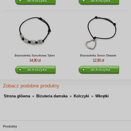
Bransoletka Sznurkowa Tybet
Bransoletka Serce Otwarte
14,90 zł
12,90 zł
Zobacz podobne produkty
Strona główna
»
Biżuteria damska
»
Kolczyki
»
Wkrętki
Produkty