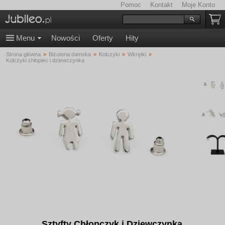
Pomoc
Kontakt
Moje Konto
Menu
Nowości
Oferty
Hity
Strona główna
»
Biżuteria damska
»
Kolczyki
»
Wkrętki
»
Kolczyki chłopiec i dziewczynka
Sztyfty Chłopczyk i Dziewczynka