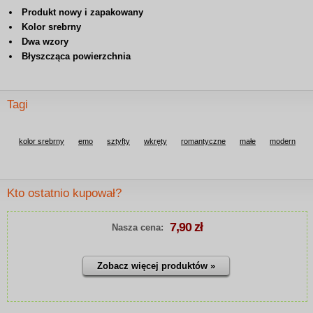
Produkt nowy i zapakowany
Kolor srebrny
Dwa wzory
Błyszcząca powierzchnia
Tagi
kolor srebrny
emo
sztyfty
wkręty
romantyczne
małe
modern
Kto ostatnio kupował?
7,90 zł
Nasza cena:
Zobacz więcej produktów »